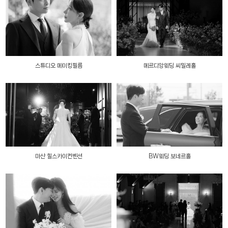
스튜디오 메이킹필름
메르디앙웨딩 씨밀레홀
마산 힐스카이컨벤션
BW웨딩 보네르홀