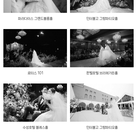
파라다이스 그랜드볼룸홀
인터불고 그랑파티오홀
로터스 101
퀸벨호텔 브리에가든홀
수성호텔 블레스홀
인터불고 그랑파티오홀