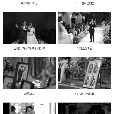
아리아나 웨딩
더 그랜드컨벤션
노비아갈라 갈라판타지아홀
엘파소하우스
라온제나
스카이뷰호텔 마산