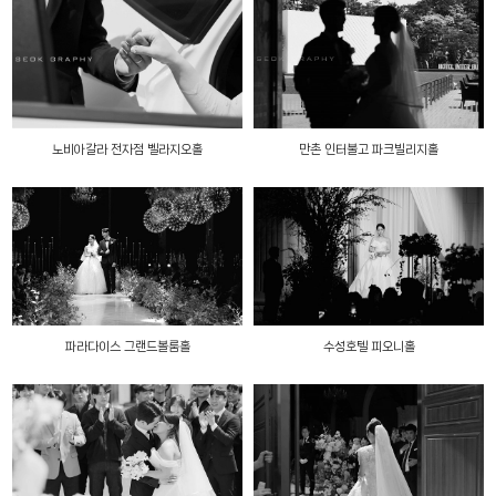
노비아갈라 전자점 벨라지오홀
만촌 인터불고 파크빌리지홀
파라다이스 그랜드볼룸홀
수성호텔 피오니홀