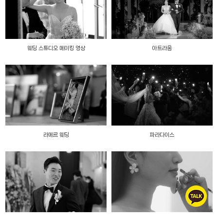
웨딩 스튜디오 메이킹 영상
아트라움
라메르 웨딩
파라다이스