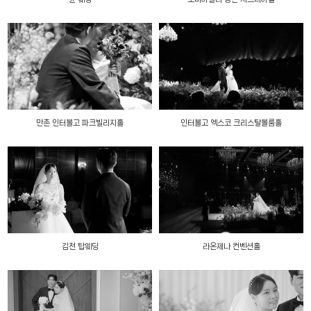
만촌 인터불고 파크빌리지홀
인터불고 엑스코 크리스탈볼룸홀
김천 탑웨딩
라온제나 컨벤션홀