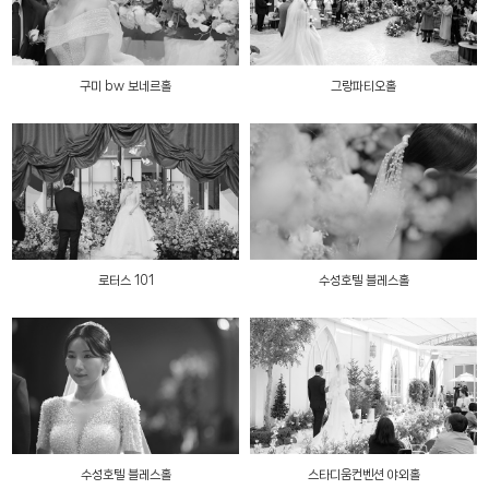
구미 bw 보네르홀
그랑파티오홀
로터스 101
수성호텔 블레스홀
수성호텔 블레스홀
스타디움컨벤션 야외홀