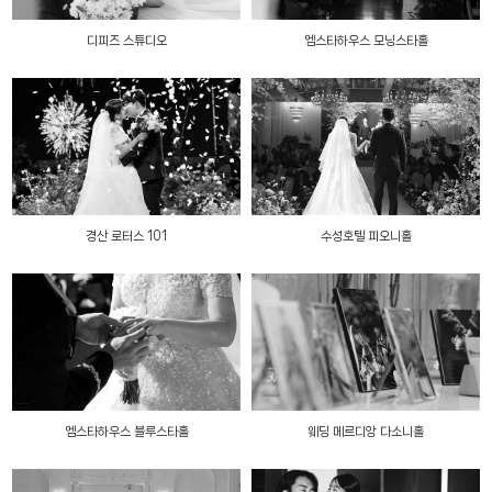
디피즈 스튜디오
엠스타하우스 모닝스타홀
경산 로터스 101
수성호텔 피오니홀
엠스타하우스 블루스타홀
웨딩 메르디앙 다소니홀