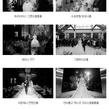
파라다이스 그랜드볼룸홀
수성호텔 피오니홀
로터스 101
그랑파티오홀
라온제나 컨벤션홀
인터불고 엑스코 크리스탈볼룸홀