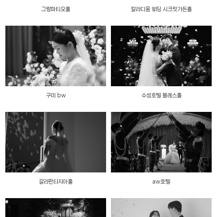
그랑파티오홀
칼라디움 웨딩 시크릿가든홀
구미 bw
수성호텔 블레스홀
갈라판타지아홀
aw호텔