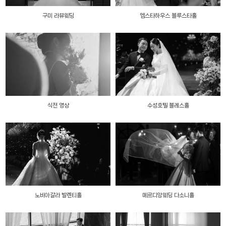
구미 라뷰웨딩
엠스타하우스 블루스타홀
식전 영상
수성호텔 블레스홀
노비아갈라 발렌티홀
메르디앙웨딩 다소니홀