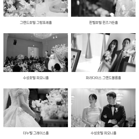
그랜드호텔 그랑포레홀
퀸벨호텔 퀸즈가든홀
수성호텔 피오니홀
파라다이스 그랜드볼룸홀
더누벨 그레이스홀
수성호텔 피오니홀