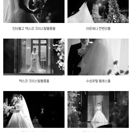
인터불고 엑스코 크리스탈볼룸홀
라온제나 컨벤션홀
엑스코 크리스탈볼룸홀
수성호텔 블레스홀