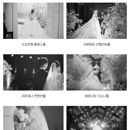
수성호텔 블레스홀
라뷰웨딩 라벨리에홀
라온제나 컨벤션홀
메르디앙 다소니홀