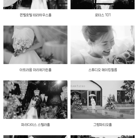
퀸벨호텔 테라하우스홀
로터스 101
아트라움 마리에가든홀
스튜디오 메이킹필름
파라다이스 스텔라홀
그랑파티오홀