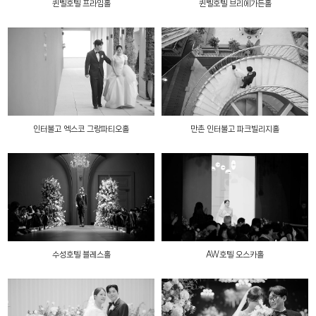
퀸벨호텔 프라임홀
퀸벨호텔 브리에가든홀
인터불고 엑스코 그랑파티오홀
만촌 인터불고 파크빌리지홀
수성호텔 블레스홀
AW호텔 오스카홀