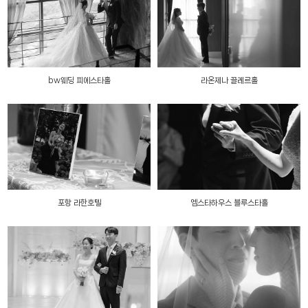
bw웨딩 피에스타홀
라온제나 끌레르홀
포항 라한호텔
엠스타하우스 블루스타홀