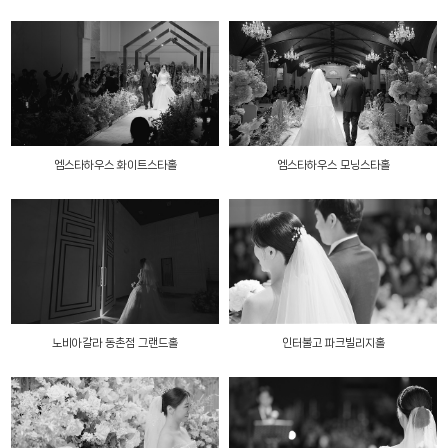
엠스타하우스 화이트스타홀
엠스타하우스 모닝스타홀
노비아갈라 동촌점 그랜드홀
인터불고 파크빌리지홀