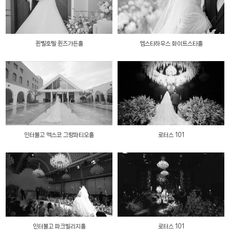
퀸벨호텔 퀸즈가든홀
엠스타하우스 화이트스타홀
인터불고 엑스코 그랑파티오홀
로터스 101
인터불고 파크빌리지홀
로터스 101