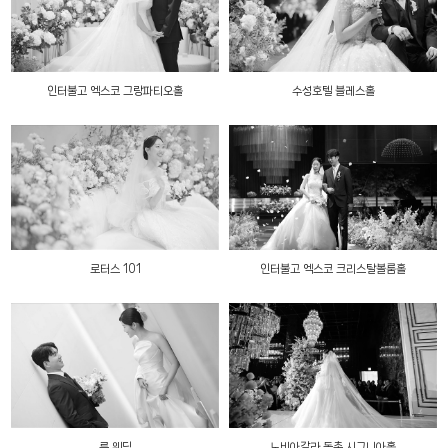
인터불고 엑스코 그랑파티오홀
수성호텔 블레스홀
로터스 101
인터불고 엑스코 크리스탈볼룸홀
륜 웨딩
노비아갈라 동촌 시그니아홀