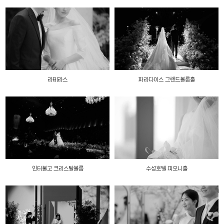
라테라스
파라다이스 그랜드볼룸홀
인터불고 크리스탈볼룸
수성호텔 피오니홀