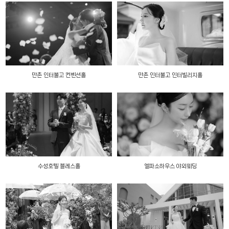
만촌 인터불고 컨벤션홀
만촌 인터불고 인터빌리지홀
수성호텔 블레스홀
엘파소하우스 야외웨딩