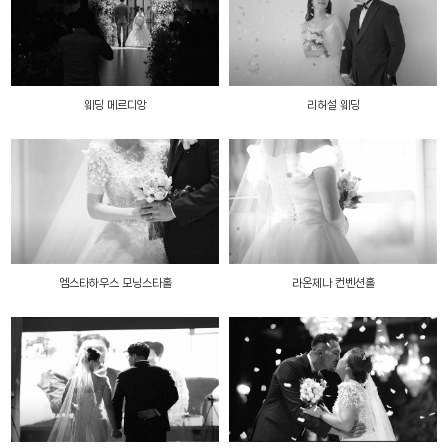
웨딩 메르디앙
리허설 웨딩
엠스타하우스 모닝스타홀
라온제나 컨벤션홀