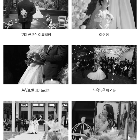
구미 금오산 야외웨딩
아현정
AW호텔 베아트리체
뉴욕뉴욕 야외홀