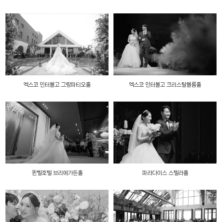
엑스코 인터불고 그랑파티오홀
엑스코 인터불고 크리스탈볼룸홀
퀸벨호텔 브리에가든홀
파라다이스 스텔라홀