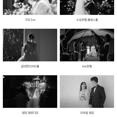
구미 bw
수성호텔 블레스홀
갈라판타지아홀
aw호텔
웨딩 메르디앙
리허설 웨딩