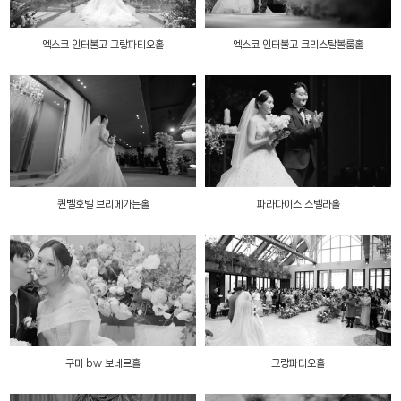
엑스코 인터불고 그랑파티오홀
엑스코 인터불고 크리스탈볼룸홀
퀸벨호텔 브리에가든홀
파라다이스 스텔라홀
구미 bw 보네르홀
그랑파티오홀