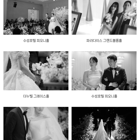
수성호텔 피오니홀
파라다이스 그랜드볼룸홀
더누벨 그레이스홀
수성호텔 피오니홀