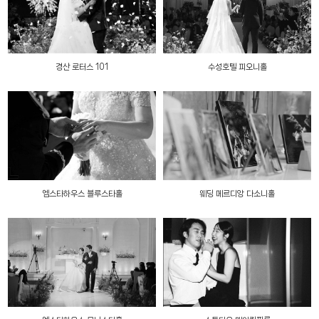
경산 로터스 101
수성호텔 피오니홀
엠스타하우스 블루스타홀
웨딩 메르디앙 다소니홀