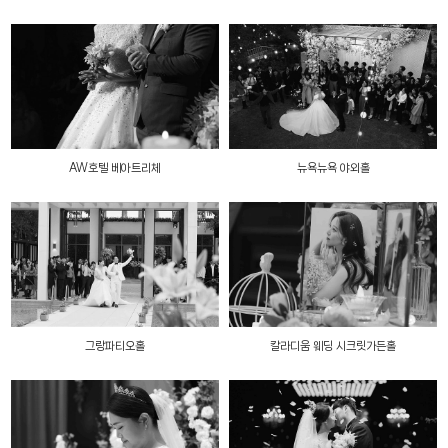
AW호텔 베아트리체
뉴욕뉴욕 야외홀
그랑파티오홀
칼라디움 웨딩 시크릿가든홀