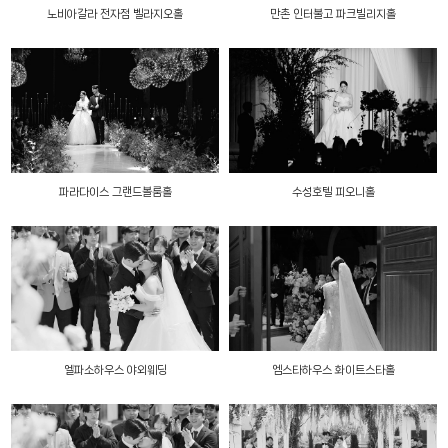
노비아갈라 전자점 벨라지오홀
만촌 인터불고 파크빌리지홀
파라다이스 그랜드볼룸홀
수성호텔 피오니홀
엘파소하우스 야외웨딩
엠스타하우스 화이트스타홀