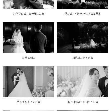
만촌 인터불고 파크빌리지홀
인터불고 엑스코 크리스탈볼룸홀
김천 탑웨딩
라온제나 컨벤션홀
퀸벨호텔 퀸즈가든홀
엠스타하우스 화이트스타홀