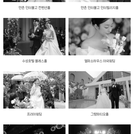
만촌 인터불고 컨벤션홀
만촌 인터불고 인터빌리지홀
수성호텔 블레스홀
엘파소하우스 야외웨딩
프리아웨딩
그랑파티오홀