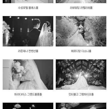
수성호텔 블레스홀
라뷰웨딩 라벨리에홀
라온제나 컨벤션홀
메르디앙 다소니홀
파라다이스 그랜드볼룸홀
인터불고 그랑파티오홀