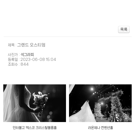
그랜드 오스티엄
제목 :
석그라피
사진가 :
등록일 : 2023-06-08 15:04
조회수 : 844
인터불고 엑스코 크리스탈볼룸홀
라온제나 컨벤션홀