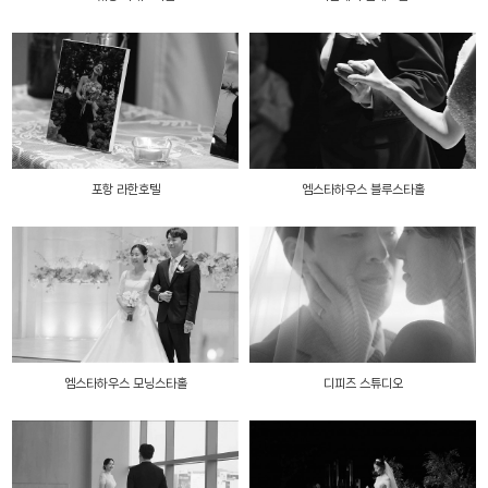
포항 라한호텔
엠스타하우스 블루스타홀
엠스타하우스 모닝스타홀
디피즈 스튜디오