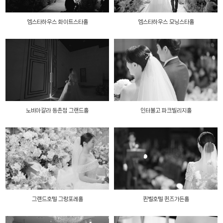
엠스타하우스 화이트스타홀
엠스타하우스 모닝스타홀
노비아갈라 동촌점 그랜드홀
인터불고 파크빌리지홀
그랜드호텔 그랑포레홀
퀸벨호텔 퀸즈가든홀