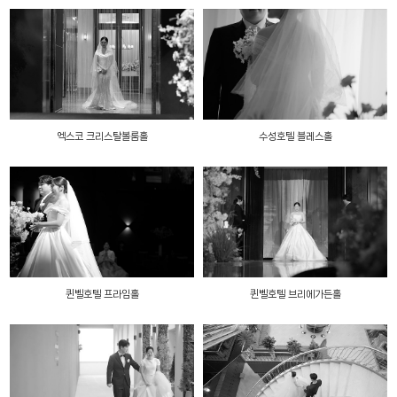
엑스코 크리스탈볼룸홀
수성호텔 블레스홀
퀸벨호텔 프라임홀
퀸벨호텔 브리에가든홀