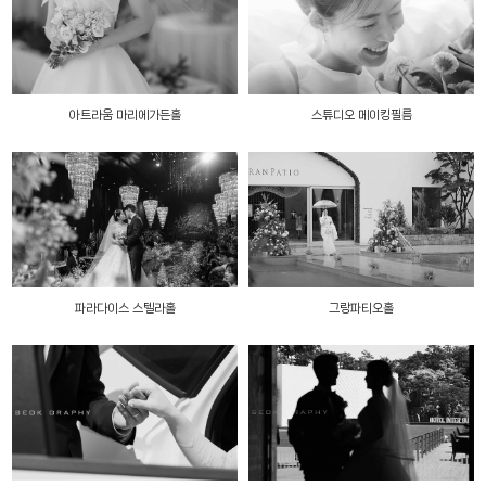
아트라움 마리에가든홀
스튜디오 메이킹필름
파라다이스 스텔라홀
그랑파티오홀