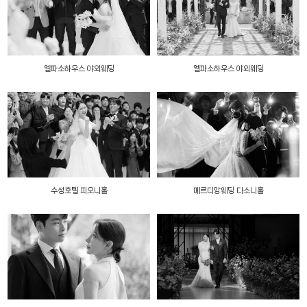
엘파소하우스 야외웨딩
엘파소하우스 야외웨딩
수성호텔 피오니홀
메르디앙웨딩 다소니홀