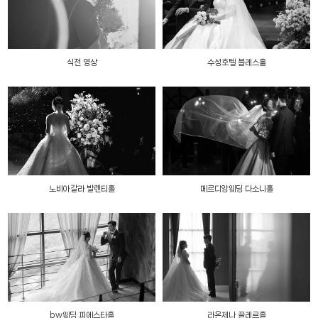
식전 영상
수성호텔 블레스홀
노비아갈라 발렌티홀
메르디앙웨딩 다소니홀
bw웨딩 피에스타홀
라온제나 끌레르홀