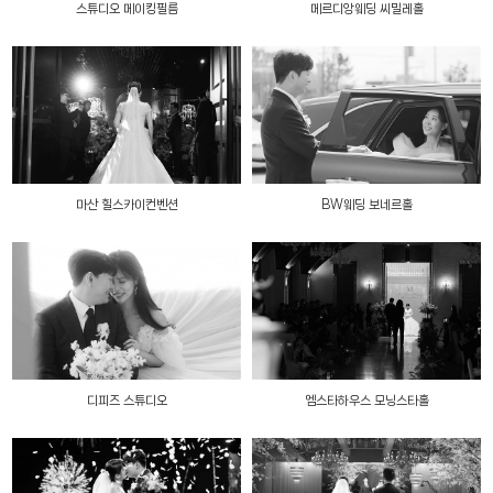
스튜디오 메이킹필름
메르디앙웨딩 씨밀레홀
마산 힐스카이컨벤션
BW웨딩 보네르홀
디피즈 스튜디오
엠스타하우스 모닝스타홀