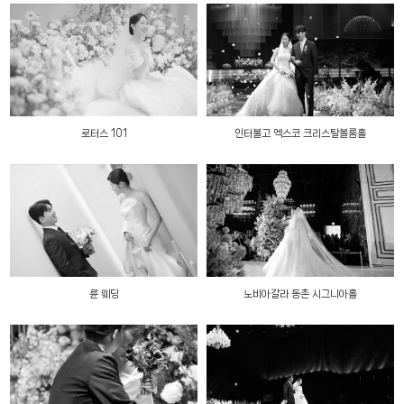
로터스 101
인터불고 엑스코 크리스탈볼룸홀
륜 웨딩
노비아갈라 동촌 시그니아홀