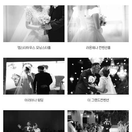
엠스타하우스 모닝스타홀
라온제나 컨벤션홀
아리아나 웨딩
더 그랜드컨벤션