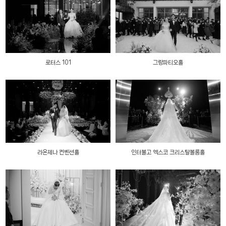
로터스 101
그랑파티오홀
라온제나 컨벤션홀
인터불고 엑스코 크리스탈볼룸홀