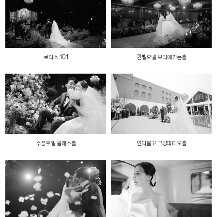
로터스 101
퀸벨호텔 브리에가든홀
수성호텔 블레스홀
인터불고 그랑파티오홀