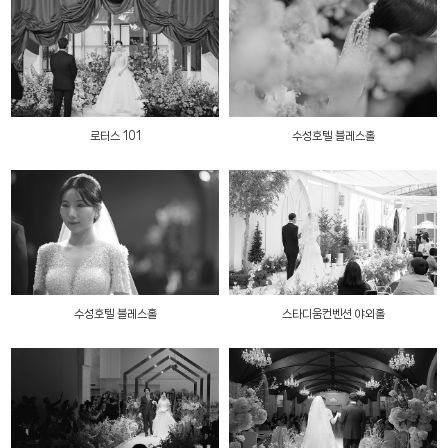
로터스 101
수성호텔 블레스홀
수성호텔 블레스홀
스타디움컨벤션 야외홀