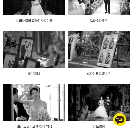
노비아갈라 갈라판타지아홀
엘파소하우스
라온제나
스카이뷰호텔 마산
웨딩 스튜디오 메이킹 영상
아트라움