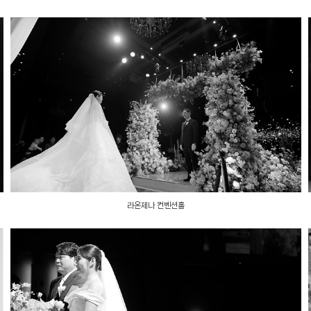
라온제나 컨벤션홀