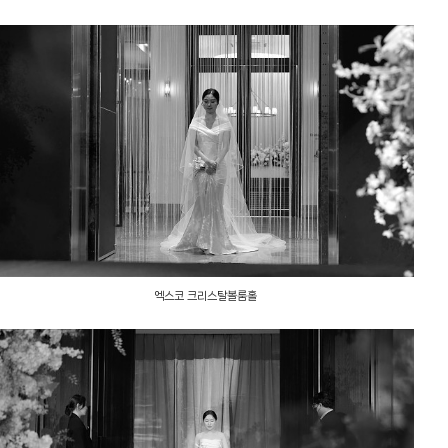
엑스코 크리스탈볼룸홀