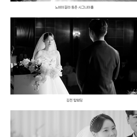
노비아갈라 동촌 시그니아홀
김천 탑웨딩