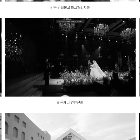
만촌 인터불고 파크빌리지홀
라온제나 컨벤션홀