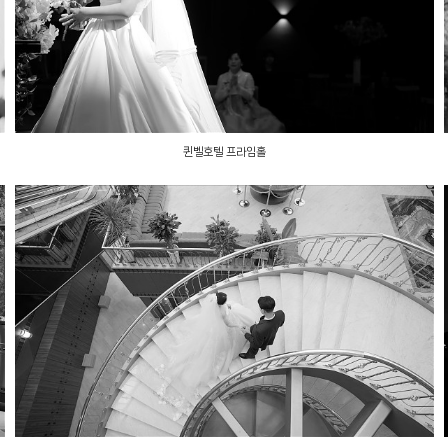
퀸벨호텔 프라임홀