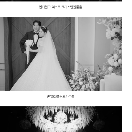
인터불고 엑스코 크리스탈볼룸홀
퀸벨호텔 퀸즈가든홀