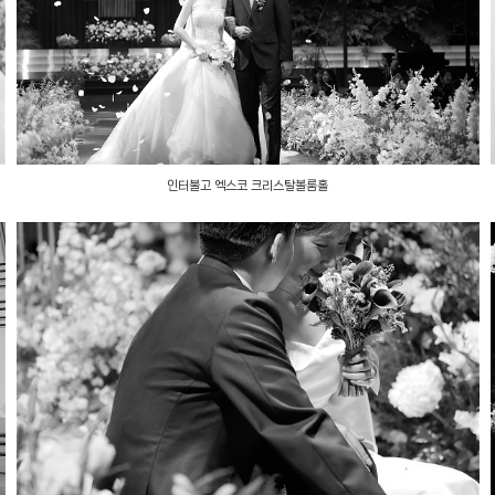
인터불고 엑스코 크리스탈볼룸홀