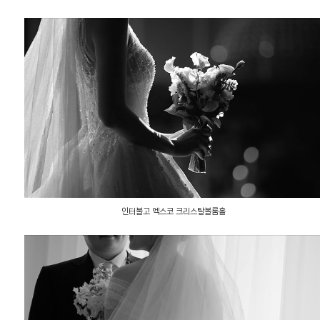
인터불고 엑스코 크리스탈볼룸홀