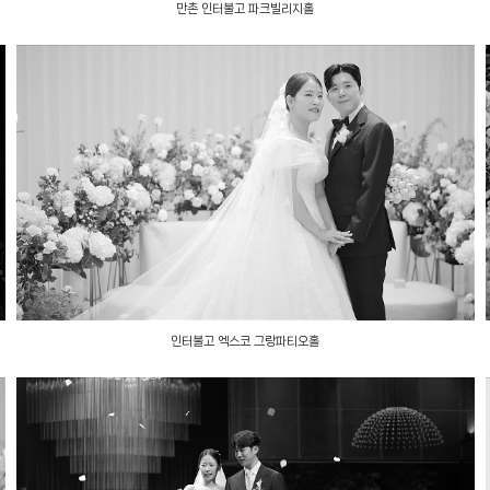
만촌 인터불고 파크빌리지홀
인터불고 엑스코 그랑파티오홀