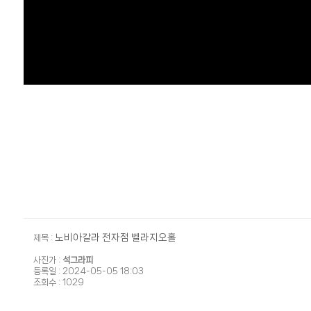
노비아갈라 전자점 벨라지오홀
제목 :
석그라피
사진가 :
등록일 : 2024-05-05 18:03
조회수 : 1029