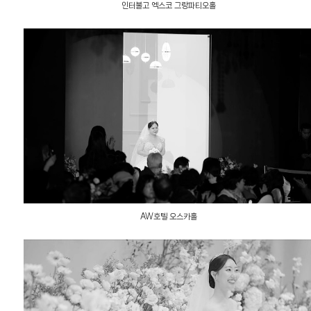
인터불고 엑스코 그랑파티오홀
AW호텔 오스카홀