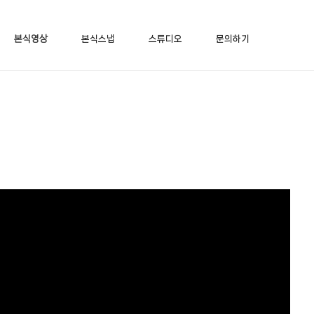
본식영상
본식스냅
스튜디오
문의하기