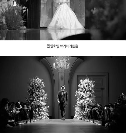
퀸벨호텔 브리에가든홀